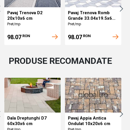
Pavaj Trenova D2
Pavaj Trenova Romb
20x10x6 cm
Grande 33.04x19.5x6
cm
Pret/mp
Pret/mp
98.07
98.07
RON
RON
PRODUSE RECOMANDATE
Dala Dreptunghi D7
Pavaj Appia Antica
60x30x6 cm
Ondulat 10x20x6 cm
Pret/mp
Pret/mp