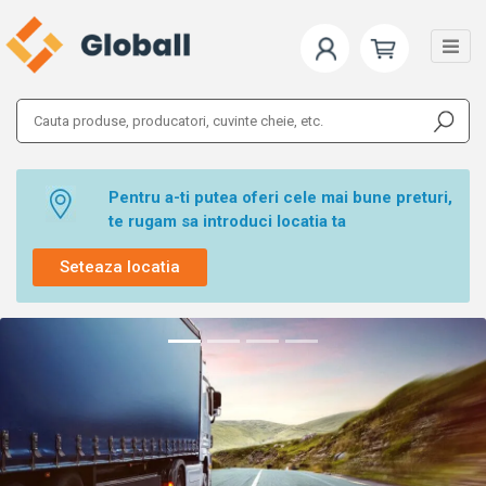
Pentru a-ti putea oferi cele mai bune preturi,
te rugam sa introduci locatia ta
Seteaza locatia