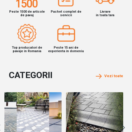
Peste 1500 de articole
Pachet complet de
Livrare
de pavaj
servicii
in toata tara
Top producatori de
Peste 15 ani de
pavaje in Romania
experienta in domeniu
CATEGORII
Vezi toate