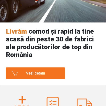
apid la tine
Peste 1500 de m
0 de fabrici
pavaje, dale, bord
r de top din
sisteme de gardu
singur loc.
Vezi detalii