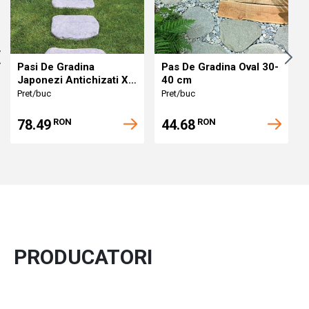
Pasi De Gradina
Pas De Gradina Oval 30-
Japonezi Antichizati XL
40 cm
40-60 cm
Pret/buc
Pret/buc
78.49
44.68
RON
RON
PRODUCATORI