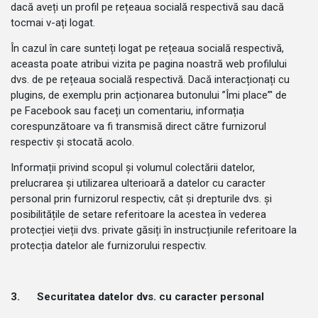
dacă aveți un profil pe rețeaua socială respectivă sau dacă
tocmai v-ați logat.
În cazul în care sunteți logat pe rețeaua socială respectivă,
aceasta poate atribui vizita pe pagina noastră web profilului
dvs. de pe rețeaua socială respectivă. Dacă interacționați cu
plugins, de exemplu prin acționarea butonului ”Îmi place”' de
pe Facebook sau faceți un comentariu, informația
corespunzătoare va fi transmisă direct către furnizorul
respectiv și stocată acolo.
Informații privind scopul și volumul colectării datelor,
prelucrarea și utilizarea ulterioară a datelor cu caracter
personal prin furnizorul respectiv, cât și drepturile dvs. și
posibilitățile de setare referitoare la acestea în vederea
protecției vieții dvs. private găsiți în instrucțiunile referitoare la
protecția datelor ale furnizorului respectiv.
3.
Securitatea datelor dvs. cu caracter personal