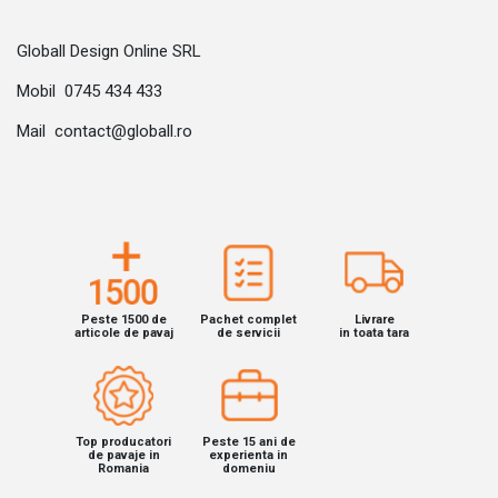
Globall Design Online SRL
Mobil 0745 434 433
Mail contact@globall.ro
Peste 1500 de
Pachet complet
Livrare
articole de pavaj
de servicii
in toata tara
Top producatori
Peste 15 ani de
de pavaje in
experienta in
Romania
domeniu