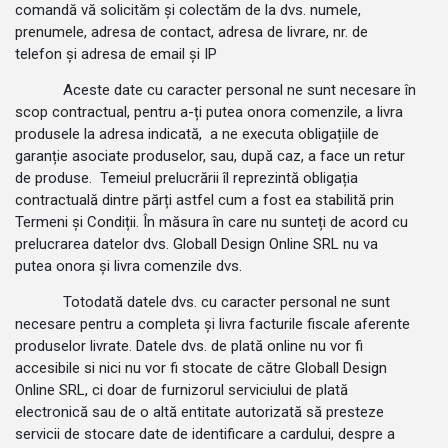
comandă vă solicităm și colectăm de la dvs. numele,
prenumele, adresa de contact, adresa de livrare, nr. de
telefon și adresa de email și IP
Aceste date cu caracter personal ne sunt necesare în
scop contractual, pentru a-ți putea onora comenzile, a livra
produsele la adresa indicată, a ne executa obligațiile de
garanție asociate produselor, sau, după caz, a face un retur
de produse. Temeiul prelucrării îl reprezintă obligația
contractuală dintre părți astfel cum a fost ea stabilită prin
Termeni și Condiții. În măsura în care nu sunteți de acord cu
prelucrarea datelor dvs. Globall Design Online SRL nu va
putea onora și livra comenzile dvs.
Totodată datele dvs. cu caracter personal ne sunt
necesare pentru a completa și livra facturile fiscale aferente
produselor livrate. Datele dvs. de plată online nu vor fi
accesibile si nici nu vor fi stocate de către Globall Design
Online SRL, ci doar de furnizorul serviciului de plată
electronică sau de o altă entitate autorizată să presteze
servicii de stocare date de identificare a cardului, despre a