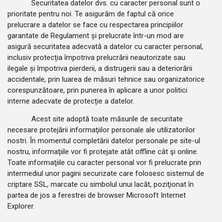
Securitatea datelor dvs. cu caracter personal sunt o
prioritate pentru noi. Te asigurăm de faptul că orice
prelucrare a datelor se face cu respectarea principiilor
garantate de Regulament și prelucrate într-un mod are
asigură securitatea adecvată a datelor cu caracter personal,
inclusiv protecția împotriva prelucrării neautorizate sau
ilegale și împotriva pierderii, a distrugerii sau a deteriorării
accidentale, prin luarea de măsuri tehnice sau organizatorice
corespunzătoare, prin punerea în aplicare a unor politici
interne adecvate de protecție a datelor.
Acest site adoptă toate măsurile de securitate
necesare protejării informaţiilor personale ale utilizatorilor
nostri. În momentul completării datelor personale pe site-ul
nostru, informaţiile vor fi protejate atât offline cât şi online.
Toate informaţiile cu caracter personal vor fi prelucrate prin
intermediul unor pagini securizate care folosesc sistemul de
criptare SSL, marcate cu simbolul unui lacăt, poziţionat în
partea de jos a ferestrei de browser Microsoft Internet
Explorer.