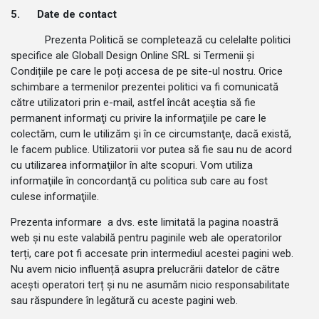
5.
Date de contact
Prezenta Politică se completează cu celelalte politici
specifice ale Globall Design Online SRL si Termenii și
Condițiile pe care le poți accesa de pe site-ul nostru. Orice
schimbare a termenilor prezentei politici va fi comunicată
către utilizatori prin e-mail, astfel încât aceştia să fie
permanent informaţi cu privire la informaţiile pe care le
colectăm, cum le utilizăm şi în ce circumstanţe, dacă există,
le facem publice. Utilizatorii vor putea să fie sau nu de acord
cu utilizarea informaţiilor în alte scopuri. Vom utiliza
informaţiile în concordanţă cu politica sub care au fost
culese informaţiile.
Prezenta informare a dvs. este limitată la pagina noastră
web și nu este valabilă pentru paginile web ale operatorilor
terți, care pot fi accesate prin intermediul acestei pagini web.
Nu avem nicio influență asupra prelucrării datelor de către
acești operatori terț și nu ne asumăm nicio responsabilitate
sau răspundere în legătură cu aceste pagini web.