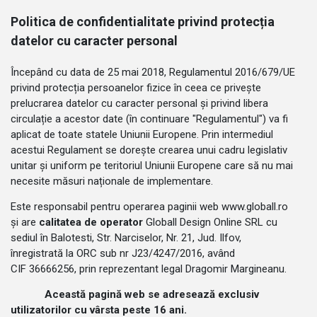
Politica de confidentialitate privind protecția
datelor cu caracter personal
Începând cu data de 25 mai 2018, Regulamentul 2016/679/UE
privind protecția persoanelor fizice în ceea ce privește
prelucrarea datelor cu caracter personal și privind libera
circulație a acestor date (în continuare "Regulamentul") va fi
aplicat de toate statele Uniunii Europene. Prin intermediul
acestui Regulament se dorește crearea unui cadru legislativ
unitar și uniform pe teritoriul Uniunii Europene care să nu mai
necesite măsuri naționale de implementare.
Este responsabil pentru operarea paginii web www.globall.ro
și are
calitatea de operator
Globall Design Online SRL cu
sediul în Balotesti, Str. Narciselor, Nr. 21, Jud. Ilfov,
înregistrată la ORC sub nr J23/4247/2016, având
CIF 36666256, prin reprezentant legal Dragomir Margineanu.
Această pagină web se adresează exclusiv
utilizatorilor cu vârsta peste 16 ani.