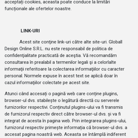
acceptați cookies, aceasta poate conduce la limitări
funcționale ale ofertelor noastre.
LINK-URI
Acest site conţine link-uri către alte site-uri. Globall
Design Online S.R.L. nu este responsabil de politica de
confidenţialitate practicată de aceştia. Vă recomandăm
consultarea în prealabil a termenilor legali şi a celorlalte
informaţii referitoare la colectarea informaţiilor cu caracter
personal. Normele expuse în acest text se aplică doar în
cazul informaţiilor colectate pe acest site.
Atunci când accesați o pagină web care conține plugins,
browser-ul dvs. stabilește o legătură directă cu serverele
furnizorilor respectivi. Conținutul plugins-ului va fi transmis
de furnizorul respectiv direct către browser-ul dvs. și va fi
integrat de acesta în pagina web. Prin integrarea plugins-ului,
furnizorul respectiv primește informația că browser-ul dvs. a
accesat pagina noastră web. Aceasta se întâmplă indiferent