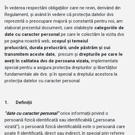
În vederea respectării obligațiilor care ne revin, derivând din
Regulament, și având în vedere că protecția datelor dvs
reprezintă o preocupare majoră și constantă pentru noi, am
elaborat prezentul document, care stabilește
categoriile de
date cu caracter personal
pe care le colectăm la vizita dvs
pe pagina noastră web,
scopul și temeiul
prelucrării,
durata prelucrării
,
unde păstrăm și cui
transmitem aceste date
, precum și
drepturile pe care le
aveți în calitatea dvs de persoana vizata,
implementate
special pentru a asigura protecția drepturilor și libertăților
fundamentale ale dvs. și în special a dreptului acestora la
protecția datelor cu caracter personal.
1.
Definiții
”date cu caracter personal”
orice informații privind o
persoană fizică identificată sau identificabilă („persoana
vizată”); o persoană fizică identificabilă este o persoană care
poate fi identificată, direct sau indirect, în special prin referire