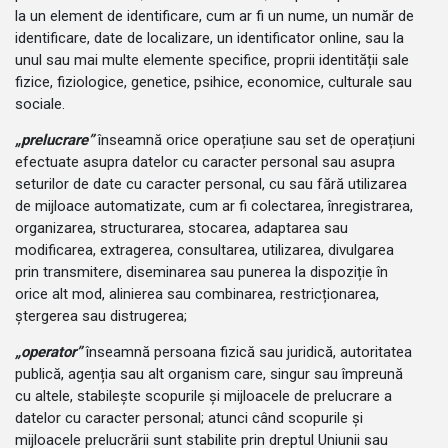
la un element de identificare, cum ar fi un nume, un număr de
identificare, date de localizare, un identificator online, sau la
unul sau mai multe elemente specifice, proprii identității sale
fizice, fiziologice, genetice, psihice, economice, culturale sau
sociale.
„prelucrare”
înseamnă orice operațiune sau set de operațiuni
efectuate asupra datelor cu caracter personal sau asupra
seturilor de date cu caracter personal, cu sau fără utilizarea
de mijloace automatizate, cum ar fi colectarea, înregistrarea,
organizarea, structurarea, stocarea, adaptarea sau
modificarea, extragerea, consultarea, utilizarea, divulgarea
prin transmitere, diseminarea sau punerea la dispoziție în
orice alt mod, alinierea sau combinarea, restricționarea,
ștergerea sau distrugerea;
„operator”
înseamnă persoana fizică sau juridică, autoritatea
publică, agenția sau alt organism care, singur sau împreună
cu altele, stabilește scopurile și mijloacele de prelucrare a
datelor cu caracter personal; atunci când scopurile și
mijloacele prelucrării sunt stabilite prin dreptul Uniunii sau