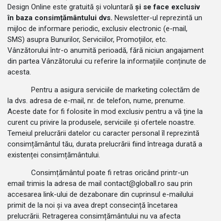
Design Online este gratuită și voluntară
și se face exclusiv
în baza consimțământului dvs.
Newsletter-ul reprezintă un
mijloc de informare periodic, exclusiv electronic (e-mail,
SMS) asupra Bunurilor, Serviciilor, Promoțiilor, etc.
Vânzătorului într-o anumită perioadă, fără niciun angajament
din partea Vânzătorului cu referire la informațiile conținute de
acesta.
Pentru a asigura serviciile de marketing colectăm de
la dvs. adresa de e-mail, nr. de telefon, nume, prenume.
Aceste date for fi folosite în mod exclusiv pentru a vă ține la
curent cu privire la produsele, serviciile și ofertele noastre.
Temeiul prelucrării datelor cu caracter personal îl reprezintă
consimțământul tău, durata prelucrării fiind întreaga durată a
existenței consimțământului.
Consimțământul poate fi retras oricând printr-un
email trimis la adresa de mail contact@globall.ro sau prin
accesarea link-ului de dezabonare din cuprinsul e-mailului
primit de la noi și va avea drept consecință încetarea
prelucrării. Retragerea consimțământului nu va afecta