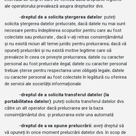
ale operatorului prevalează asupra drepturilor dvs.
-
dreptul de a solicita ștergerea datelor
: puteți
solicita ștergerea datelor prelucrate, dacă datele nu mai sunt
necesare pentru îndeplinirea scopurilor pentru care au fost
colectate sau prelucrate , dacă v-ați retras consimțământul
și nu există niciun alt temei juridic pentru prelucrarea; dacă vă
opuneți prelucrării și nu există motive legitime care să
prevaleze în ceea ce privește prelucrarea; datele cu caracter
personal au fost prelucrate ilegal; datele cu caracter personal
trebuie șterse pentru respectarea unei obligații legale; datele
cu caracter personal au fost colectate în legătură cu oferirea
de servicii ale societății informaționale.
-dreptul de a solicita transferul datelor (la
portabilitatea datelor)
: puteți solicita transferul datelor dvs.
către un alt operator dacă prelucrarea are la baza
consimțământul dvs. și prelucrarea este una automată
-dreptul de a va opune prelucrării:
aveți dreptul să
vă opuneți în orice moment prelucrării datelor dvs. în scop de