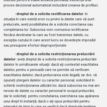
utilizate pentru a stabili această perioadă; existența unui
proces decizional automatizat incluzând crearea de profiluri;
-dreptul de a solicita rectificarea datelor
: în
situația în care există erori cu privire la datele care vă sunt
prelucrate, aveți posibilitatea de a solicita corectarea sau
completarea lor. Subscrisa vom comunica rectificarea
fiecărui destinatar la care au fost transmise datele, cu
excepția cazului în care acest lucru se dovedește imposibil
sau presupune eforturi disproporționate
-
dreptul de a solicita restricționarea prelucrării
datelor:
aveți dreptul de a solicita restricționarea prelucrării
datelor în următoarele situații: dacă ați contestat exactitatea
datelor, pentru o perioadă care ne permite să verificam
exactitatea datelor; dacă prelucrarea este ilegală, iar dvs. vă
opuneți ștergerii datelor cu caracter personal, solicitând în
schimb restricționarea utilizării lor; dacă subscrisa nu mai am
nevoie de datele cu caracter personal în scopul prelucrării,
dar le solicitați pentru constatarea, exercitarea sau apărarea
unui drept în instanță; dacă v-ați opus prelucrării pentru
intervalul de timp în care se verifică dacă drepturile legitime