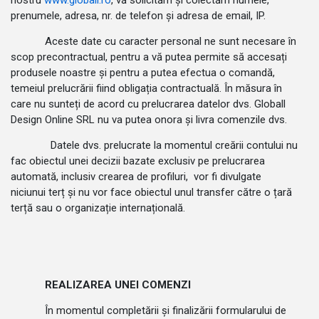
nostru
www.globall.ro
, vă solicităm și colectăm numele,
prenumele, adresa, nr. de telefon și adresa de email, IP.
Aceste date cu caracter personal ne sunt necesare în
scop precontractual, pentru a vă putea permite să accesați
produsele noastre și pentru a putea efectua o comandă,
temeiul prelucrării fiind obligația contractuală. În măsura în
care nu sunteți de acord cu prelucrarea datelor dvs. Globall
Design Online SRL nu va putea onora și livra comenzile dvs.
Datele dvs. prelucrate la momentul creării contului nu
fac obiectul unei decizii bazate exclusiv pe prelucrarea
automată, inclusiv crearea de profiluri, vor fi divulgate
niciunui terț și nu vor face obiectul unul transfer către o țară
terță sau o organizație internațională.
REALIZAREA UNEI COMENZI
În momentul completării și finalizării formularului de