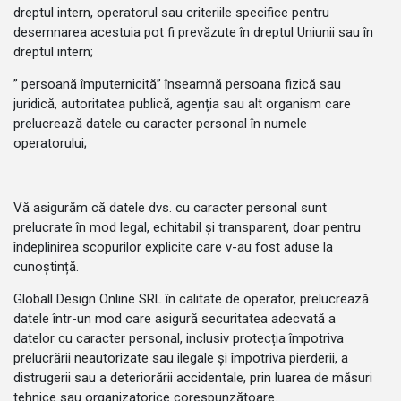
dreptul intern, operatorul sau criteriile specifice pentru
desemnarea acestuia pot fi prevăzute în dreptul Uniunii sau în
dreptul intern;
” persoană împuternicită” înseamnă persoana fizică sau
juridică, autoritatea publică, agenția sau alt organism care
prelucrează datele cu caracter personal în numele
operatorului;
Vă asigurăm că datele dvs. cu caracter personal sunt
prelucrate în mod legal, echitabil și transparent, doar pentru
îndeplinirea scopurilor explicite care v-au fost aduse la
cunoștință.
Globall Design Online SRL în calitate de operator, prelucrează
datele într-un mod care asigură securitatea adecvată a
datelor cu caracter personal, inclusiv protecția împotriva
prelucrării neautorizate sau ilegale și împotriva pierderii, a
distrugerii sau a deteriorării accidentale, prin luarea de măsuri
tehnice sau organizatorice corespunzătoare.