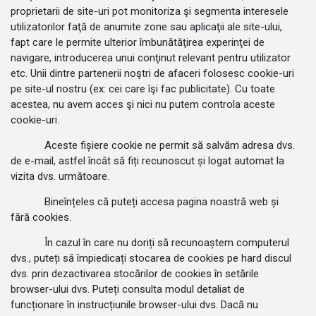
proprietarii de site-uri pot monitoriza şi segmenta interesele
utilizatorilor faţă de anumite zone sau aplicaţii ale site-ului,
fapt care le permite ulterior îmbunătăţirea experinţei de
navigare, introducerea unui conţinut relevant pentru utilizator
etc. Unii dintre partenerii noştri de afaceri folosesc cookie-uri
pe site-ul nostru (ex: cei care îşi fac publicitate). Cu toate
acestea, nu avem acces şi nici nu putem controla aceste
cookie-uri.
Aceste fișiere cookie ne permit să salvăm adresa dvs.
de e-mail, astfel încât să fiți recunoscut și logat automat la
vizita dvs. următoare.
Bineînțeles că puteți accesa pagina noastră web și
fără cookies.
În cazul în care nu doriți să recunoaștem computerul
dvs., puteți să împiedicați stocarea de cookies pe hard discul
dvs. prin dezactivarea stocărilor de cookies în setările
browser-ului dvs. Puteți consulta modul detaliat de
funcționare în instrucțiunile browser-ului dvs. Dacă nu