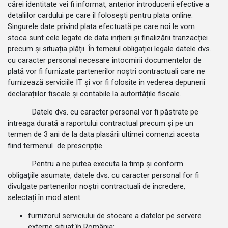
cărei identitate vei fi informat, anterior introducerii efective a
detaliilor cardului pe care îl folosești pentru plata online.
Singurele date privind plata efectuată pe care noi le vom
stoca sunt cele legate de data inițierii și finalizării tranzacției
precum și situația plății. În temeiul obligației legale datele dvs.
cu caracter personal necesare întocmirii documentelor de
plată vor fi furnizate partenerilor noștri contractuali care ne
furnizează serviciile IT și vor fi folosite în vederea depunerii
declarațiilor fiscale și contabile la autoritățile fiscale.
Datele dvs. cu caracter personal vor fi păstrate pe
întreaga durată a raportului contractual precum și pe un
termen de 3 ani de la data plasării ultimei comenzi acesta
fiind termenul de prescripție.
Pentru a ne putea executa la timp și conform
obligațiile asumate, datele dvs. cu caracter personal for fi
divulgate partenerilor noștri contractuali de încredere,
selectați în mod atent:
furnizorul serviciului de stocare a datelor pe servere
externe situat în România;