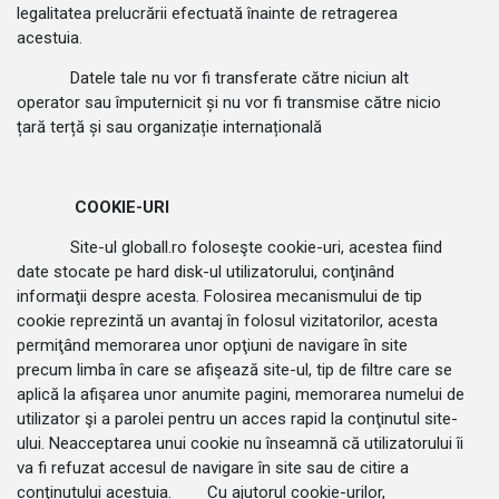
legalitatea prelucrării efectuată înainte de retragerea
acestuia.
Datele tale nu vor fi transferate către niciun alt
operator sau împuternicit și nu vor fi transmise către nicio
țară terță și sau organizație internațională
COOKIE-URI
Site-ul globall.ro foloseşte cookie-uri, acestea fiind
date stocate pe hard disk-ul utilizatorului, conţinând
informaţii despre acesta. Folosirea mecanismului de tip
cookie reprezintă un avantaj în folosul vizitatorilor, acesta
permiţând memorarea unor opţiuni de navigare în site
precum limba în care se afişează site-ul, tip de filtre care se
aplică la afişarea unor anumite pagini, memorarea numelui de
utilizator şi a parolei pentru un acces rapid la conţinutul site-
ului. Neacceptarea unui cookie nu înseamnă că utilizatorului îi
va fi refuzat accesul de navigare în site sau de citire a
conţinutului acestuia. Cu ajutorul cookie-urilor,