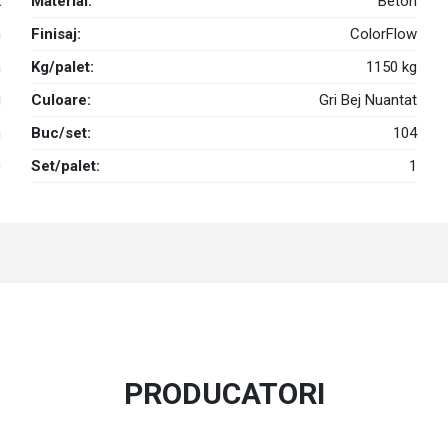
k
Material:
Beton
m
Finisaj:
ColorFlow
m
Kg/palet:
1150 kg
i
Culoare:
Gri Bej Nuantat
n
Buc/set:
104
0
Set/palet:
1
PRODUCATORI