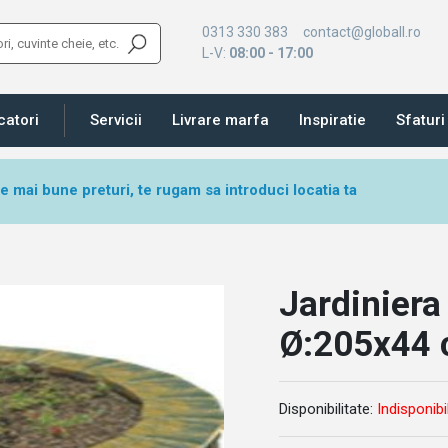
0313 330 383
contact@globall.ro
L-V:
08:00 - 17:00
catori
Servicii
Livrare marfa
Inspiratie
Sfaturi 
le mai bune preturi, te rugam sa introduci locatia ta
Jardiniera
Ø:205x44
Disponibilitate:
Indisponibi