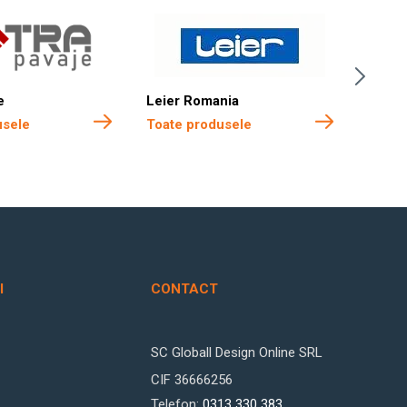
e
Leier Romania
Boma 
usele
Toate produsele
Toate
I
CONTACT
SC Globall Design Online SRL
CIF 36666256
Telefon:
0313 330 383