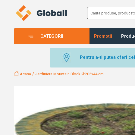
CATEGORII
Promotii
Produ
Pentru a-ti putea oferi ce
/
Acasa
Jardiniera Mountain Block Ø:205x44 cm