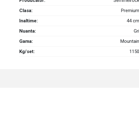
Producator:
Semmelroc
Clasa:
Premiu
Inaltime:
44 c
Nuanta:
Gr
Gama:
Mountai
Kg/set:
115