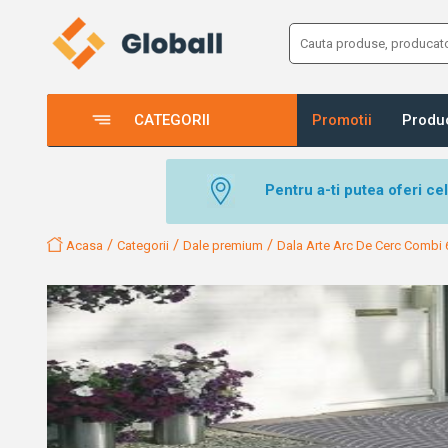
CATEGORII
Promotii
Produ
Pentru a-ti putea oferi ce
/
/
/
Acasa
Categorii
Dale premium
Dala Arte Arc De Cerc Combi