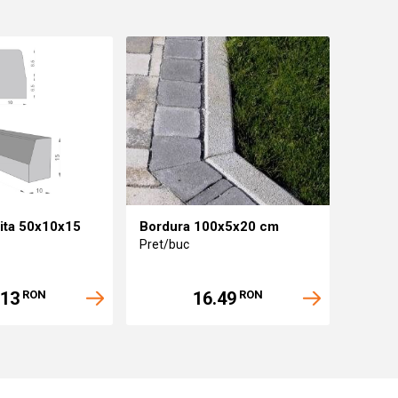
ita 50x10x15
Bordura 100x5x20 cm
Pret/buc
.13
16.49
RON
RON