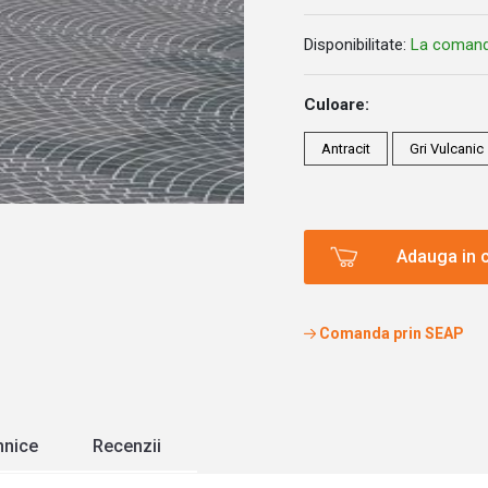
Disponibilitate:
La coman
Culoare:
Antracit
Gri Vulcanic
Adauga in 
Comanda prin SEAP
ehnice
Recenzii