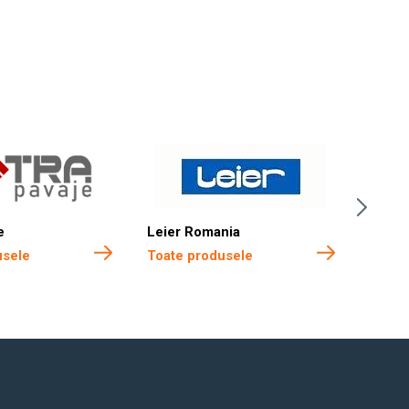
e
Leier Romania
Boma 
usele
Toate produsele
Toate