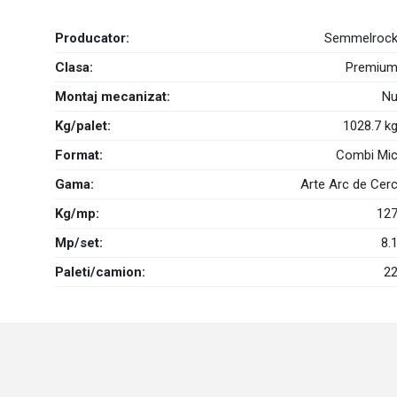
Producator:
Semmelroc
Clasa:
Premiu
Montaj mecanizat:
N
Kg/palet:
1028.7 k
Format:
Combi Mi
Gama:
Arte Arc de Cer
Kg/mp:
12
Mp/set:
8.
Paleti/camion:
2