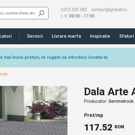
0313 330 383
contact@globall.ro
L-V:
08:00 - 17:00
catori
Servicii
Livrare marfa
Inspiratie
Sfaturi 
le mai bune preturi, te rugam sa introduci locatia ta
 6 cm
Dala Arte
Producator:
Semmelrock
Pret/mp
117.52
RON