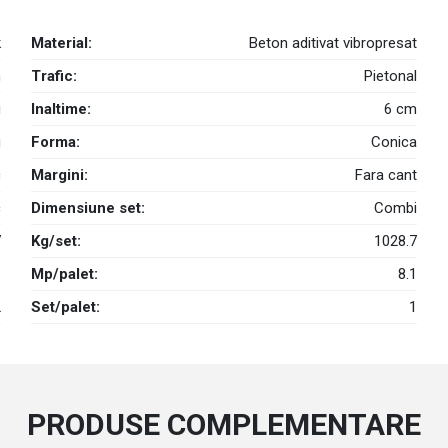
k
Material:
Beton aditivat vibropresat
m
Trafic:
Pietonal
u
Inaltime:
6 cm
g
Forma:
Conica
c
Margini:
Fara cant
c
Dimensiune set:
Combi
7
Kg/set:
1028.7
1
Mp/palet:
8.1
2
Set/palet:
1
PRODUSE COMPLEMENTARE