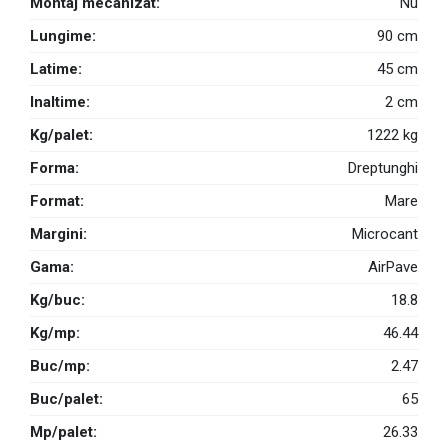
Montaj mecanizat:
Nu
Lungime:
90 cm
Latime:
45 cm
Inaltime:
2 cm
Kg/palet:
1222 kg
Forma:
Dreptunghi
Format:
Mare
Margini:
Microcant
Gama:
AirPave
Kg/buc:
18.8
Kg/mp:
46.44
Buc/mp:
2.47
Buc/palet:
65
Mp/palet:
26.33