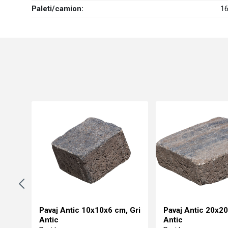
Paleti/camion:
1
2 cm
Pavaj Antic 10x10x6 cm, Gri
Pavaj Antic 20x20
Antic
Antic