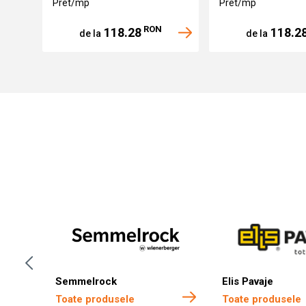
Pret/mp
Pret/mp
RON
118.28
118.2
de la
de la
Semmelrock
Elis Pavaje
Toate produsele
Toate produsele