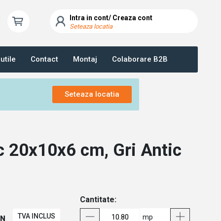
Intra in cont/ Creaza cont
Seteaza locatia
utile
Contact
Montaj
Colaborare B2B
Seteaza locatia
c 20x10x6 cm, Gri Antic
Cantitate:
TVA INCLUS
mp
ON