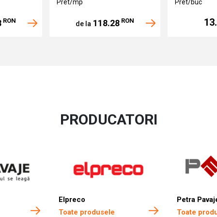
Pret/mp
Pret/buc
13
RON
RON
8
118.28
de la
PRODUCATORI
Elpreco
Petra Pavaj
Toate produsele
Toate prod