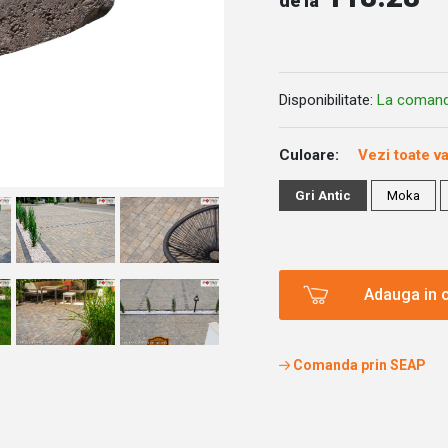
de la
Disponibilitate:
La coman
Culoare:
Vezi toate va
Gri Antic
Moka
Adauga in 
Comanda prin SEAP