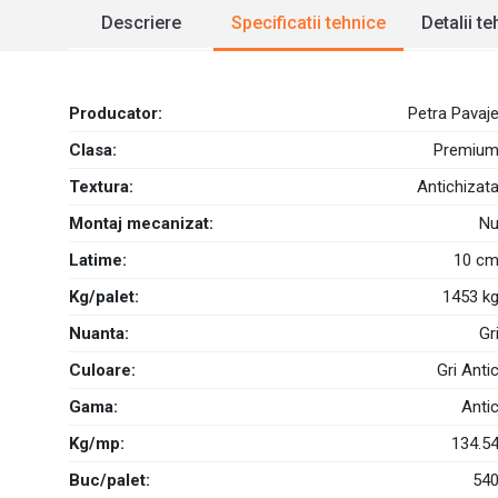
Descriere
Specificatii tehnice
Detalii t
Producator:
Petra Pavaj
Clasa:
Premiu
Textura:
Antichizat
Montaj mecanizat:
N
Latime:
10 c
Kg/palet:
1453 k
Nuanta:
Gr
Culoare:
Gri Anti
Gama:
Anti
Kg/mp:
134.5
Buc/palet:
54