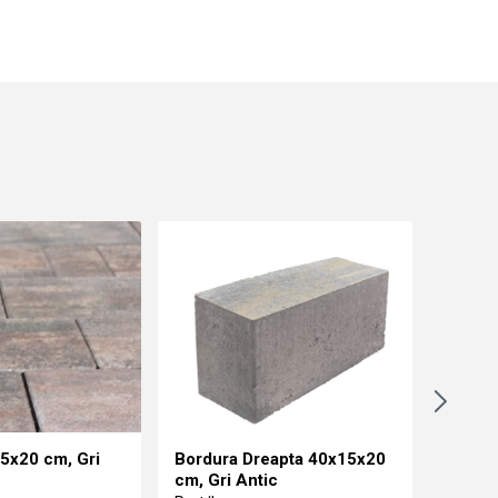
5x20 cm, Gri
Bordura Dreapta 40x15x20
Pavaj 
cm, Gri Antic
Pret/m