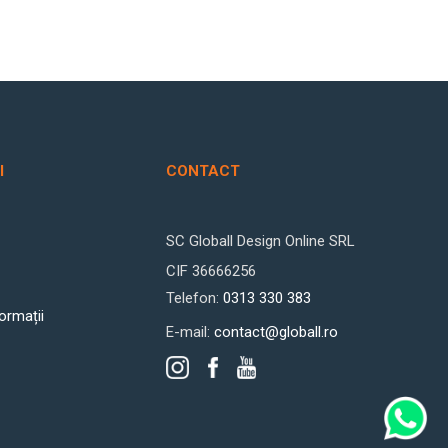
I
CONTACT
SC Globall Design Online SRL
CIF 36666256
Telefon:
0313 330 383
formații
E-mail:
contact@globall.ro