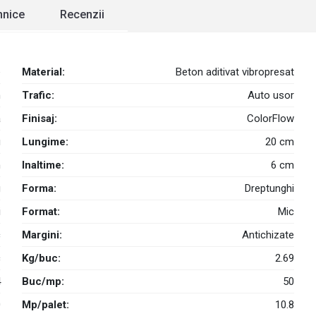
ehnice
Recenzii
e
Material:
Beton aditivat vibropresat
m
Trafic:
Auto usor
a
Finisaj:
ColorFlow
u
Lungime:
20 cm
m
Inaltime:
6 cm
g
Forma:
Dreptunghi
i
Format:
Mic
c
Margini:
Antichizate
c
Kg/buc:
2.69
4
Buc/mp:
50
0
Mp/palet:
10.8