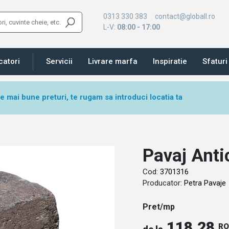
0313 330 383
contact@globall.ro
L-V:
08:00 - 17:00
catori
Servicii
Livrare marfa
Inspiratie
Sfaturi 
le mai bune preturi, te rugam sa introduci locatia ta
Pavaj Anti
Cod:
3701316
Producator:
Petra Pavaje
Pret/mp
118.28
R