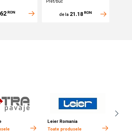
Pret/buc
.62
RON
RON
21.18
de la
d
e
Leier Romania
Boma 
usele
Toate produsele
Toate