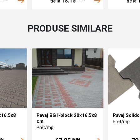
18.15
1
de la
de la
PRODUSE SIMILARE
x16.5x8
Pavaj BG I-block 20x16.5x8
Pavaj Solid
cm
Pret/mp
Pret/mp
ON
RON