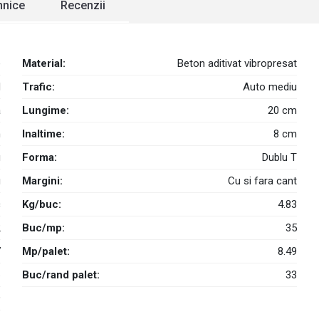
ehnice
Recenzii
e
Material:
Beton aditivat vibropresat
d
Trafic:
Auto mediu
a
Lungime:
20 cm
m
Inaltime:
8 cm
g
Forma:
Dublu T
u
Margini:
Cu si fara cant
c
Kg/buc:
4.83
2
Buc/mp:
35
7
Mp/palet:
8.49
6
Buc/rand palet:
33
9