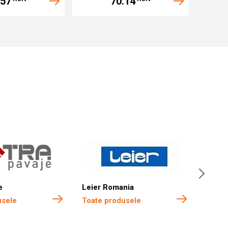
.57
70.14
e
Leier Romania
Boma 
usele
Toate produsele
Toate