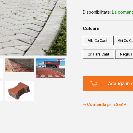
Disponibilitate:
La coman
Culoare:
Alb Cu Cant
Gri Cu C
Gri Fara Cant
Negru F
Adauga in 
Comanda prin SEAP