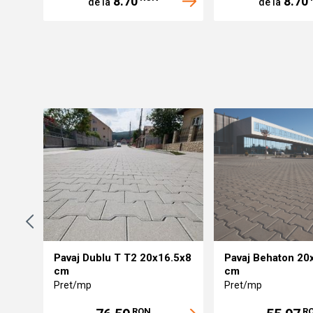
8.70
8.70
de la
de la
8
Pavaj Dublu T T2 20x16.5x8
Pavaj Behaton 20
cm
cm
Pret/mp
Pret/mp
RON
R