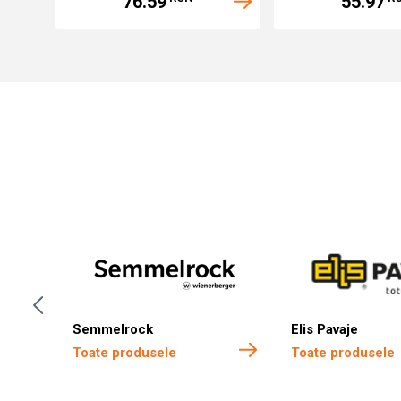
76.59
55.97
Semmelrock
Elis Pavaje
Toate produsele
Toate produsele