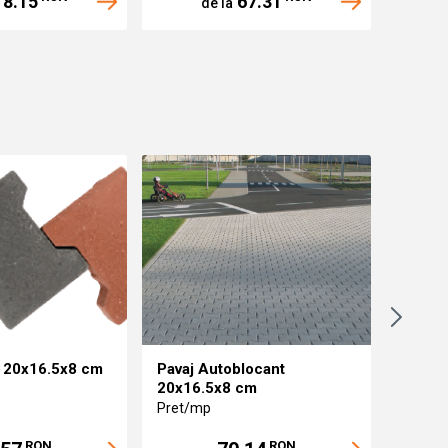
8.15
67.31
de la
o 20x16.5x8 cm
Pavaj Autoblocant
Pavaj 
20x16.5x8 cm
cm
Pret/mp
Pret/m
RON
RON