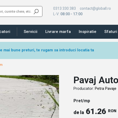
0313 330 383
contact@globall.ro
L-V:
08:00 - 17:00
catori
Servicii
Livrare marfa
Inspiratie
Sfaturi 
le mai bune preturi, te rugam sa introduci locatia ta
cm
Pavaj Aut
Producator:
Petra Pavaje
Pret/mp
61.26
RON
de la