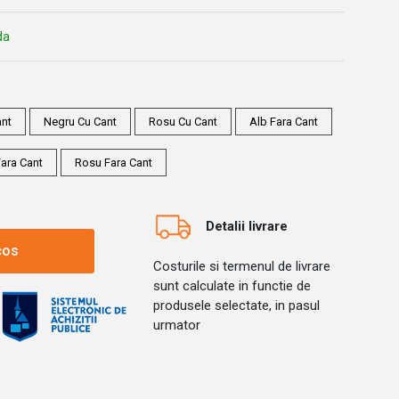
da
ant
Negru Cu Cant
Rosu Cu Cant
Alb Fara Cant
ara Cant
Rosu Fara Cant
Detalii livrare
cos
Costurile si termenul de livrare
sunt calculate in functie de
produsele selectate, in pasul
urmator