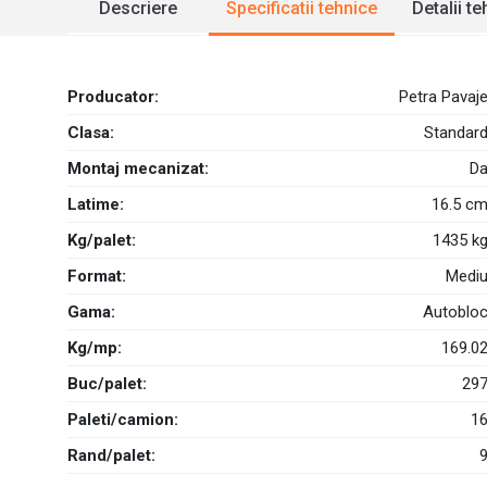
Descriere
Specificatii tehnice
Detalii t
Producator:
Petra Pavaj
Clasa:
Standar
Montaj mecanizat:
D
Latime:
16.5 c
Kg/palet:
1435 k
Format:
Medi
Gama:
Autoblo
Kg/mp:
169.0
Buc/palet:
29
Paleti/camion:
1
Rand/palet: