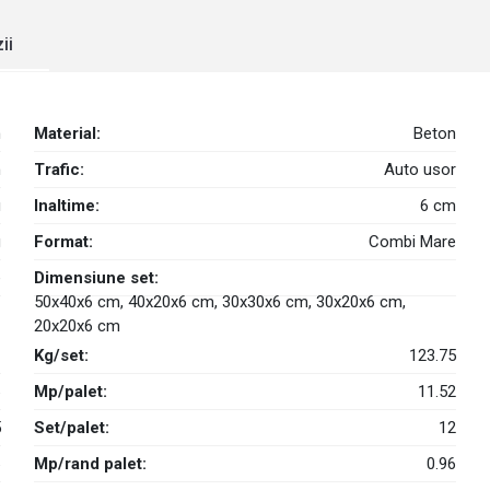
ii
n
Material:
Beton
m
Trafic:
Auto usor
u
Inaltime:
6 cm
g
Format:
Combi Mare
e
Dimensiune set:
50x40x6 cm, 40x20x6 cm, 30x30x6 cm, 30x20x6 cm,
20x20x6 cm
1
Kg/set:
123.75
6
Mp/palet:
11.52
5
Set/palet:
12
6
Mp/rand palet:
0.96