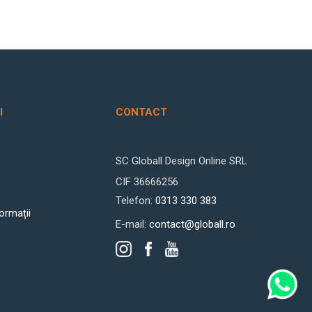
I
CONTACT
SC Globall Design Online SRL
CIF 36666256
Telefon:
0313 330 383
formații
E-mail:
contact@globall.ro