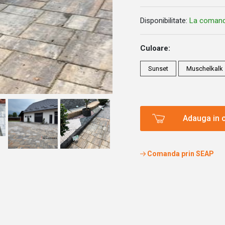
Disponibilitate:
La coman
Culoare:
Sunset
Muschelkalk
Adauga in 
Comanda prin SEAP