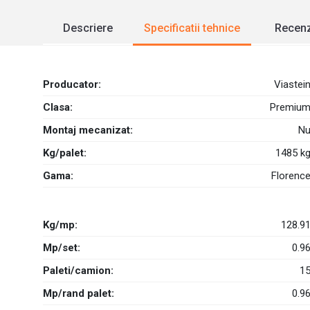
Descriere
Specificatii tehnice
Recenz
Producator:
Viastei
Clasa:
Premiu
Montaj mecanizat:
N
Kg/palet:
1485 k
Gama:
Florenc
Kg/mp:
128.9
Mp/set:
0.9
Paleti/camion:
1
Mp/rand palet:
0.9