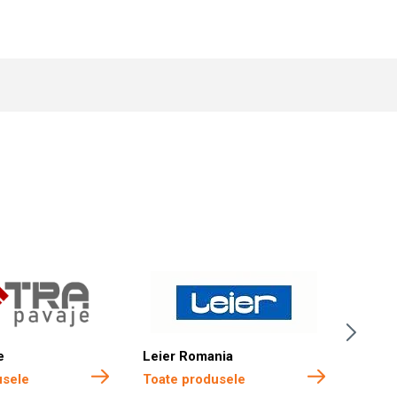
e
Leier Romania
Boma 
usele
Toate produsele
Toate