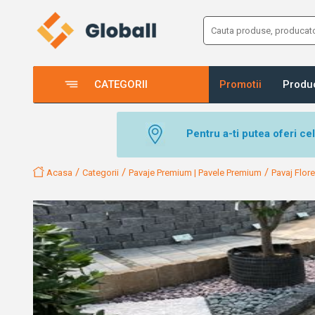
CATEGORII
Promotii
Produ
Pentru a-ti putea oferi ce
/
/
/
Acasa
Categorii
Pavaje Premium | Pavele Premium
Pavaj Flo