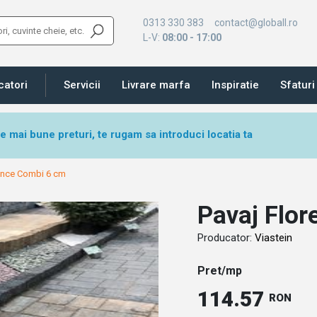
0313 330 383
contact@globall.ro
L-V:
08:00 - 17:00
catori
Servicii
Livrare marfa
Inspiratie
Sfaturi 
le mai bune preturi, te rugam sa introduci locatia ta
rence Combi 6 cm
Pavaj Flo
Producator:
Viastein
Pret/mp
114.57
RON