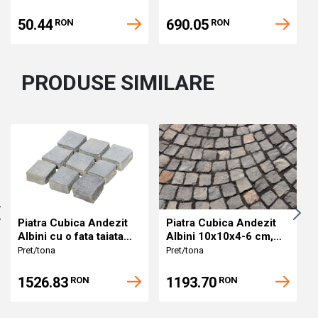
50.44
690.05
RON
RON
PRODUSE SIMILARE
Piatra Cubica Andezit
Piatra Cubica Andezit
Albini cu o fata taiata
Albini 10x10x4-6 cm,
15x15x6-8 cm, Natur
Natur
Pret/tona
Pret/tona
1526.83
1193.70
RON
RON