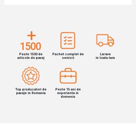
Peste 1500 de
Pachet complet de
Livrare
articole de pavaj
servicii
in toata tara
Top producatori de
Peste 15 ani de
pavaje in Romania
experienta in
domeniu