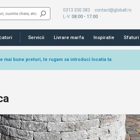
0313 330 383
contact@globall.ro
L-V:
08:00 - 17:00
catori
Servicii
Livrare marfa
Inspiratie
Sfaturi 
le mai bune preturi, te rugam sa introduci locatia ta
ca