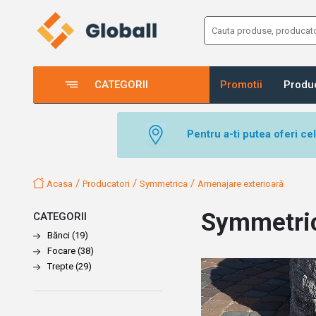
CATEGORII
Promotii
Produ
Pentru a-ti putea oferi ce
/
/
/
Acasa
Producatori
Symmetrica
Amenajare exterioară
Symmetri
CATEGORII
Bănci
(19)
Focare
(38)
Trepte
(29)