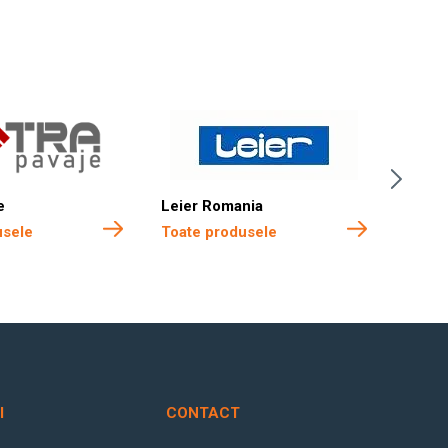
e
Leier Romania
Boma 
usele
Toate produsele
Toate
I
CONTACT