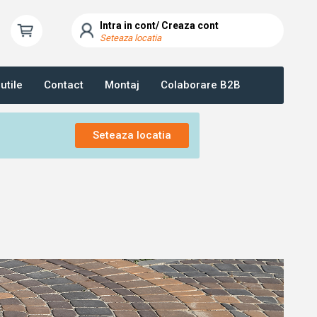
Intra in cont/ Creaza cont
Seteaza locatia
utile
Contact
Montaj
Colaborare B2B
Seteaza locatia