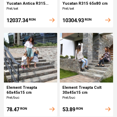
Yucatan Antica R315
Yucatan R315 65x80 cm
65x80 cm
Pret/set
Pret/set
12037.34
10304.93
RON
RON
Element Treapta
Element Treapta Colt
60x45x15 cm
30x45x15 cm
Pret/buc
Pret/buc
78.47
53.89
RON
RON