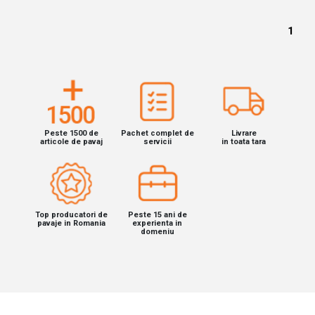
1
Peste 1500 de
Pachet complet de
Livrare
articole de pavaj
servicii
in toata tara
Top producatori de
Peste 15 ani de
pavaje in Romania
experienta in
domeniu