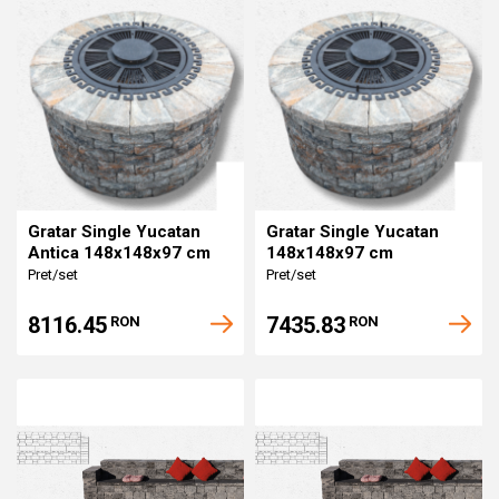
Gratar Single Yucatan
Gratar Single Yucatan
Antica 148x148x97 cm
148x148x97 cm
Pret/set
Pret/set
8116.45
7435.83
RON
RON