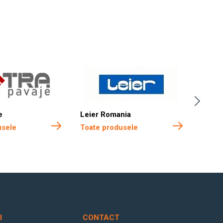
e
Leier Romania
Boma 
usele
Toate produsele
Toate
I
CONTACT