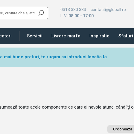
0313 330 383
contact@globall.ro
L-V:
08:00 - 17:00
catori
Servicii
Livrare marfa
Inspiratie
Sfaturi 
le mai bune preturi, te rugam sa introduci locatia ta
sumează toate acele componente de care ai nevoie atunci când îți organi