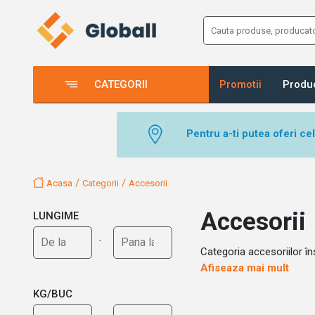
CATEGORII
Promotii
Produ
Pentru a-ti putea oferi ce
/
/
Acasa
Categorii
Accesorii
Accesorii
LUNGIME
Categoria accesoriilor în
Afiseaza mai mult
KG/BUC