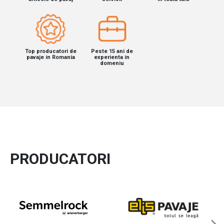
Top producatori de
Peste 15 ani de
pavaje in Romania
experienta in
domeniu
PRODUCATORI