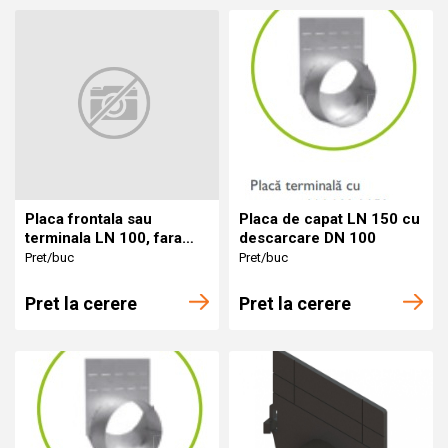
Placa frontala sau
Placa de capat LN 150 cu
terminala LN 100, fara
descarcare DN 100
scurgere, otel zincat
Pret/buc
Pret/buc
Pret la cerere
Pret la cerere