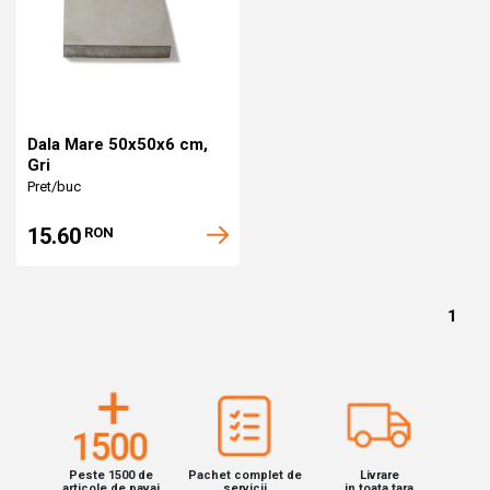
Dala Mare 50x50x6 cm,
Gri
Pret/buc
15.60
RON
1
Peste 1500 de
Pachet complet de
Livrare
articole de pavaj
servicii
in toata tara