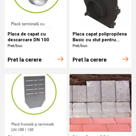
Placa de capat cu
Placa capat polipropilena
descarcare DN 100
Basic cu stut pentru
rigola LN100 Hext.12-20
Pret/buc
Pret/buc
cm
Pret la cerere
Pret la cerere