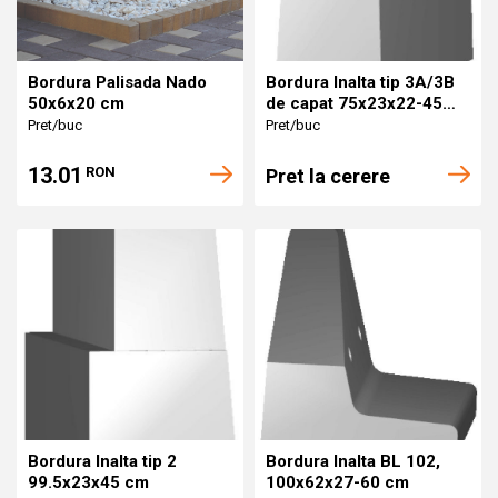
Bordura Palisada Nado
Bordura Inalta tip 3A/3B
50x6x20 cm
de capat 75x23x22-45
cm
Pret/buc
Pret/buc
13.01
RON
Pret la cerere
Bordura Inalta tip 2
Bordura Inalta BL 102,
99.5x23x45 cm
100x62x27-60 cm