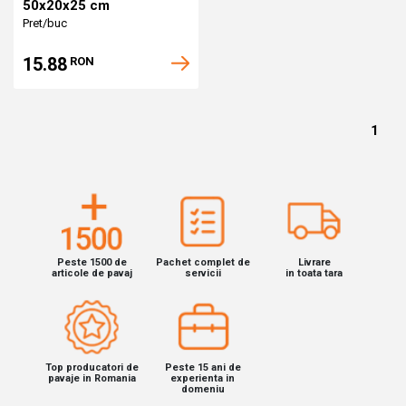
50x20x25 cm
Pret/buc
15.88
RON
1
Peste 1500 de
Pachet complet de
Livrare
articole de pavaj
servicii
in toata tara
Top producatori de
Peste 15 ani de
pavaje in Romania
experienta in
domeniu