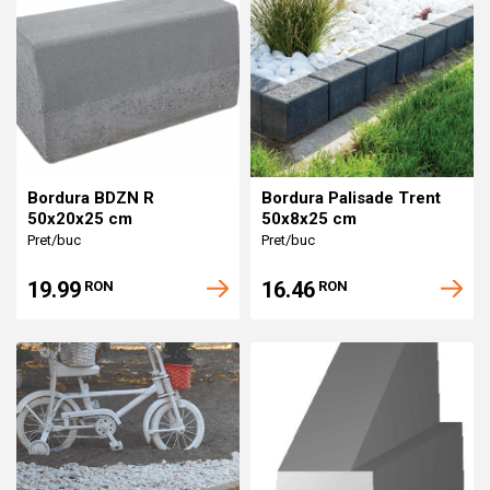
Bordura BDZN R
Bordura Palisade Trent
50x20x25 cm
50x8x25 cm
Pret/buc
Pret/buc
19.99
16.46
RON
RON